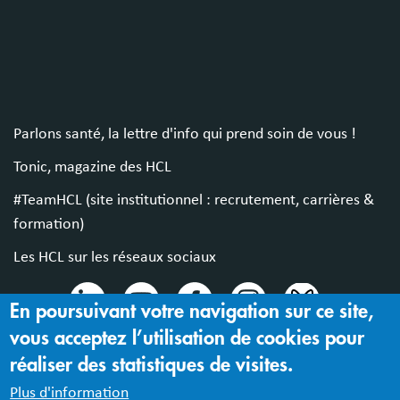
Parlons santé, la lettre d'info qui prend soin de vous !
Tonic, magazine des HCL
#TeamHCL (site institutionnel : recrutement, carrières &
formation)
Les HCL sur les réseaux sociaux
En poursuivant votre navigation sur ce site,
vous acceptez l’utilisation de cookies pour
© 2024 Hospices Civils de Lyon
réaliser des statistiques de visites.
Mentions légales |
Accessibilité : partiellement conforme
Plus d'information