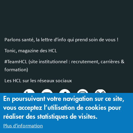
Parlons santé, la lettre d'info qui prend soin de vous !
Tonic, magazine des HCL
#TeamHCL (site institutionnel : recrutement, carrières &
formation)
Les HCL sur les réseaux sociaux
En poursuivant votre navigation sur ce site,
vous acceptez l’utilisation de cookies pour
© 2024 Hospices Civils de Lyon
réaliser des statistiques de visites.
Mentions légales |
Accessibilité : partiellement conforme
Plus d'information