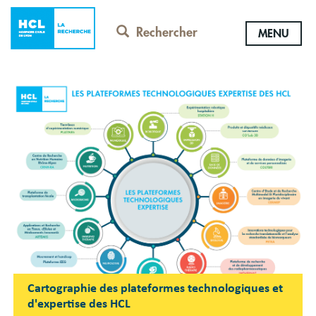
Aller
au
Rechercher
MENU
contenu
principal
Cartographie des plateformes technologiques et
d'expertise des HCL