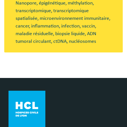
Nanopore, épigénétique, méthylation,
transcriptomique, transcriptomique
spatialisée, microenvironnement immunitaire,
cancer, inflammation, infection, vaccin,
maladie résiduelle, biopsie liquide, ADN
tumoral circulant, ctDNA, nucléosomes