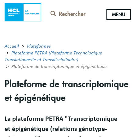
Aller
au
Rechercher
MENU
contenu
principal
Accueil
Plateformes
Plateforme PETRA (Plateforme Technologique
Translationnelle et Transdisciplinaire)
Plateforme de transcriptomique et épigénétique
Plateforme de transcriptomique
et épigénétique
Résumé
La plateforme PETRA "Transcriptomique
et épigénétique (relations génotype-