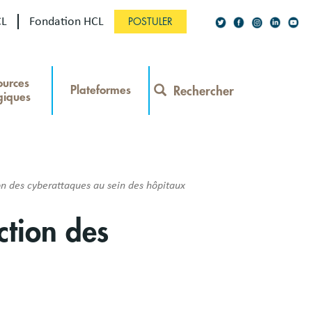
CL
Fondation HCL
POSTULER
Social
ources
Network
Plateformes
Rechercher
giques
Contact
Menu
n des cyberattaques au sein des hôpitaux
ction des