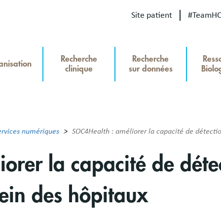
Site patient
#TeamH
Our
Recherche
Recherche
Ress
site
anisation
clinique
sur données
Biolo
u
Recherche
hercheHCL
ervices numériques
SOC4Health : améliorer la capacité de détectio
orer la capacité de déte
ein des hôpitaux