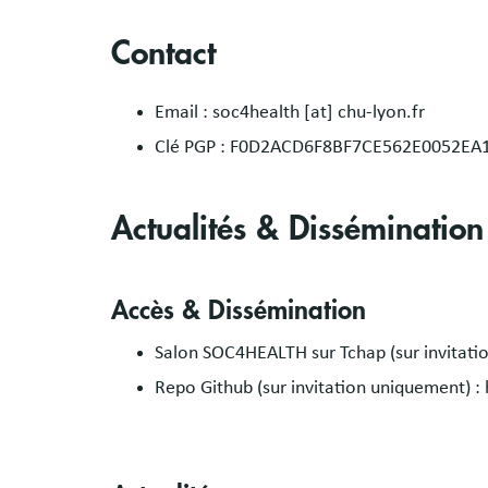
Contact
Email : soc4health [at] chu-lyon.fr
Clé PGP : F0D2ACD6F8BF7CE562E0052E
Actualités & Dissémination
Accès & Dissémination
Salon SOC4HEALTH sur Tchap (sur invitati
Repo Github (sur invitation uniquement)