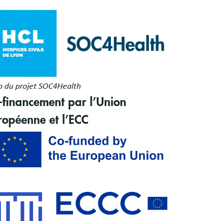
s
ge
es
o du projet SOC4Health
-financement par l’Union
ropéenne et l’ECC
ge
ge