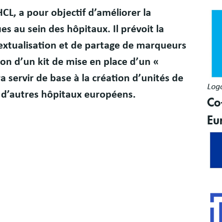
Bloc
Ima
CL, a pour objectif d’améliorer la
libr
s au sein des hôpitaux. Il prévoit la
textualisation et de partage de marqueurs
on d’un kit de mise en place d’un «
 servir de base à la création d’unités de
Log
n d’autres hôpitaux européens.
Co
Eu
Ima
Ima