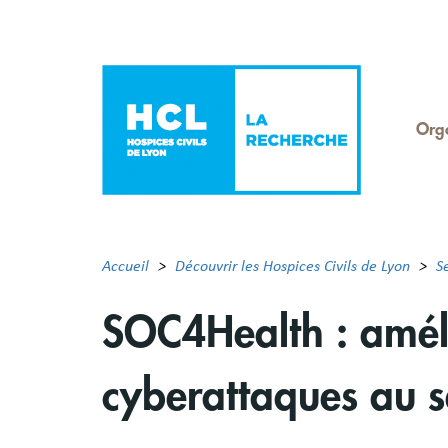
Aller
au
contenu
principal
Org
Men
Rec
Accueil
Découvrir les Hospices Civils de Lyon
S
SOC4Health : améli
cyberattaques au s