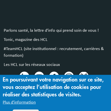
Parlons santé, la lettre d'info qui prend soin de vous !
Tonic, magazine des HCL
#TeamHCL (site institutionnel : recrutement, carrières &
formation)
Les HCL sur les réseaux sociaux
En poursuivant votre navigation sur ce site,
vous acceptez l’utilisation de cookies pour
© 2024 Hospices Civils de Lyon
réaliser des statistiques de visites.
Mentions légales |
Accessibilité : partiellement conforme
Plus d'information