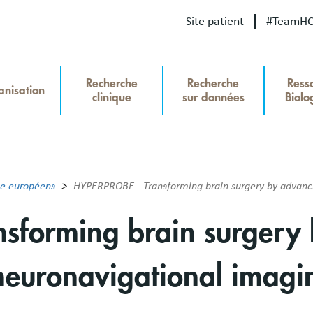
Site patient
#TeamH
Our
Recherche
Recherche
Ress
site
anisation
clinique
sur données
Biolo
u
Recherche
hercheHCL
he européens
HYPERPROBE - Transforming brain surgery by advanci
sforming brain surgery
 neuronavigational imagi