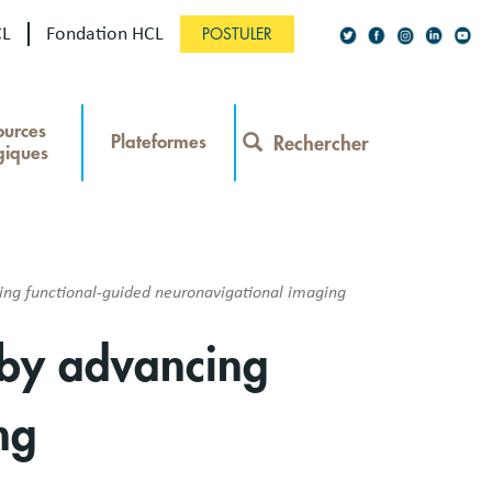
CL
Fondation HCL
POSTULER
Social
ources
Network
Plateformes
Rechercher
giques
Contact
Menu
ng functional-guided neuronavigational imaging
 by advancing
ng