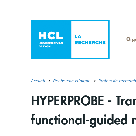
Aller
au
contenu
principal
Org
Men
Rec
Accueil
Recherche clinique
Projets de recherc
HYPERPROBE - Tran
functional-guided