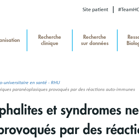
Site patient
#TeamH
Our
Recherche
Recherche
Ress
site
anisation
clinique
sur données
Biolo
u
Recherche
hercheHCL
o-universitaire en santé - RHU
iques paranéoplasiques provoqués par des réactions auto-immunes
phalites et syndromes ne
provoqués par des réact