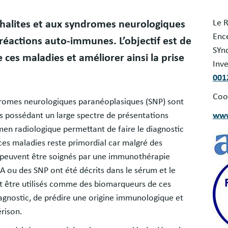
Bloc
Le 
phalites et aux syndromes neurologiques
libr
Ence
éactions auto-immunes. L’objectif est de
SYn
 ces maladies et améliorer ainsi la prise
Inve
001
Coo
dromes neurologiques paranéoplasiques (SNP) sont
 possédant un large spectre de présentations
www
men radiologique permettant de faire le diagnostic
Ima
 ces maladies reste primordial car malgré des
 peuvent être soignés par une immunothérapie
Ima
A ou des SNP ont été décrits dans le sérum et le
nt être utilisés comme des biomarqueurs de ces
agnostic, de prédire une origine immunologique et
rison.