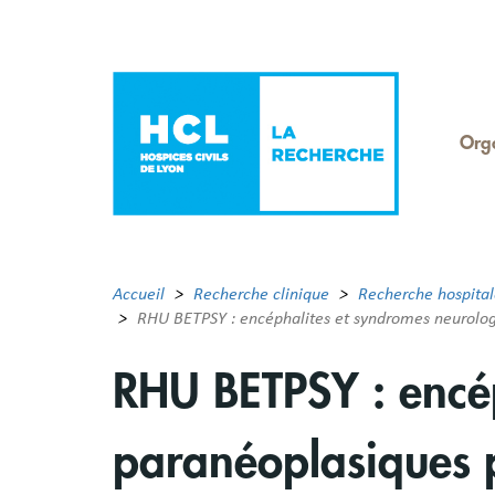
Aller
au
contenu
principal
Org
Men
Rec
Accueil
Recherche clinique
Recherche hospital
RHU BETPSY : encéphalites et syndromes neurolog
RHU BETPSY : encé
paranéoplasiques 