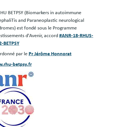
s
RHU BETPSY (Biomarkers in autoimmune
es
phaliTis and Paraneoplastic neurological
dromes) est fondé sous le Programme
stissements d'Avenir, accord
#ANR-18-RHUS-
2-BETPSY
rdonné par le
Pr Jérôme Honnorat
.rhu-betpsy.fr
ge
ge