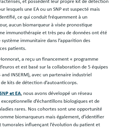
ractérisés, et possèdent leur propre kit de détection
ur lesquels une EA ou un SNP est suspecté mais
identifié, ce qui conduit fréquemment à un
e jour, aucun biomarqueur à visée pronostique
à une immunothérapie et très peu de données ont été
le système immunitaire dans l’apparition des
es patients.
 Honnorat, a reçu un financement « programme
d’euros et est basé sur la collaboration de 5 équipes
and INSERM), avec un partenaire industriel
de kits de détection d’autoanticorps.
 SNP et EA
, nous avons développé un réseau
 exceptionnelle d’échantillons biologiques et de
aladies rares. Nos cohortes sont une opportunité
 comme biomarqueurs mais également, d’identifier
t tumorales influençant l’évolution du patient et