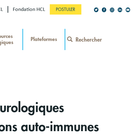
CL
Fondation HCL
POSTULER
Social
ources
Network
Plateformes
Rechercher
giques
Contact
Menu
urologiques
ions auto-immunes