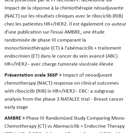
sera présentée par le Pr Nicholas P. McAndrew sur
Impact de la réponse à la chimiothérapie néoadjuvante
(NACT) sur les résultats cliniques avec le ribociclib (RIB)
chez les patientes HR+/HER2. Il est également co-auteur
d’une publication sur l’essai AMBRE, une étude
randomisée de phase III comparant la
monochimiothérapie (CT) à l'abémaciclib + traitement
endocrinien (ET) dans le cancer du sein avancé (ABC)
HR+/HER2– avec charge tumorale viscérale élevée
Présentation orale 366P >
Impact of neoadjuvant
chemotherapy (NACT) response on clinical outcomes
with ribociclib (RIB) in HR+/HER2− EBC: a subgroup
analysis from the phase 3 NATALEE trial - Breast cancer
early stage
AMBRE >
Phase III Randomized Study Comparing Mono-
Chemotherapy (CT) vs Abemaciclib + Endocrine Therapy