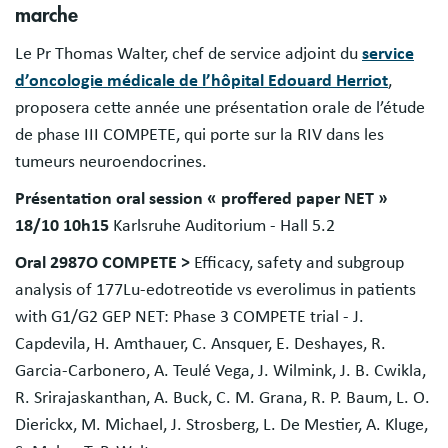
marche
Le Pr Thomas Walter, chef de service adjoint du
service
d’oncologie médicale de l’hôpital Edouard Herriot
,
proposera cette année une présentation orale de l’étude
de phase III COMPETE, qui porte sur la RIV dans les
tumeurs neuroendocrines.
Présentation oral session « proffered paper NET »
18/10 10h15
Karlsruhe Auditorium - Hall 5.2
Oral 2987O COMPETE >
Efficacy, safety and subgroup
analysis of 177Lu-edotreotide vs everolimus in patients
with G1/G2 GEP NET: Phase 3 COMPETE trial - J.
Capdevila, H. Amthauer, C. Ansquer, E. Deshayes, R.
Garcia-Carbonero, A. Teulé Vega, J. Wilmink, J. B. Cwikla,
R. Srirajaskanthan, A. Buck, C. M. Grana, R. P. Baum, L. O.
Dierickx, M. Michael, J. Strosberg, L. De Mestier, A. Kluge,