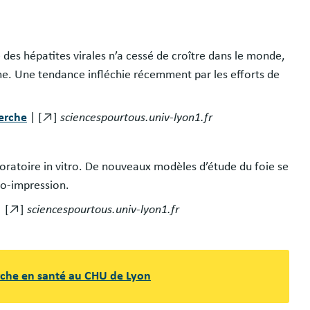
é des hépatites virales n’a cessé de croître dans le monde,
me. Une tendance infléchie récemment par les efforts de
herche
| [↗]
sciencespourtous.univ-lyon1.fr
oratoire in vitro. De nouveaux modèles d’étude du foie se
io-impression.
 [↗]
sciencespourtous.univ-lyon1.fr
erche en santé au CHU de Lyon