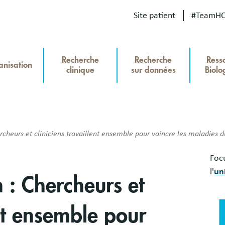
Site patient
#TeamH
Our
Recherche
Recherche
Ress
site
anisation
clinique
sur données
Biolo
u
Recherche
hercheHCL
cheurs et cliniciens travaillent ensemble pour vaincre les maladies d
Bloc
Focu
libr
l'
un
 : Chercheurs et
Ima
ent ensemble pour