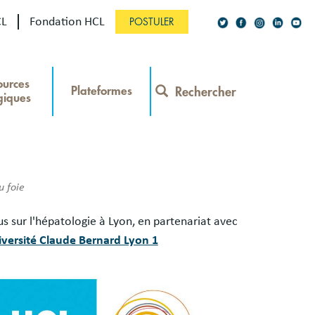
CL
Fondation HCL
POSTULER
Social
ources
Network
Plateformes
Rechercher
giques
Contact
Menu
u foie
s
s sur l'hépatologie à Lyon, en partenariat avec
es
iversité Claude Bernard Lyon 1
ge