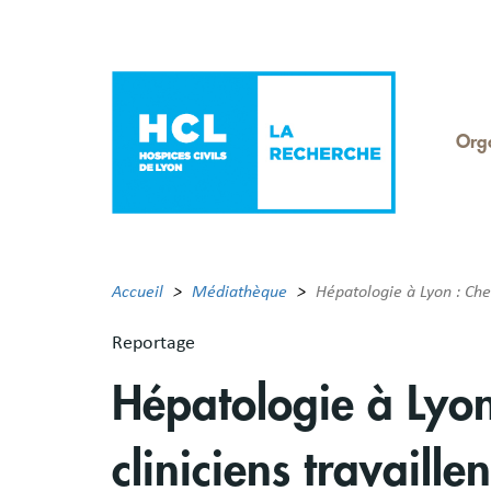
Aller
au
contenu
principal
Org
Men
Rec
Accueil
Médiathèque
Hépatologie à Lyon : Cher
Reportage
Hépatologie à Lyon
cliniciens travaill