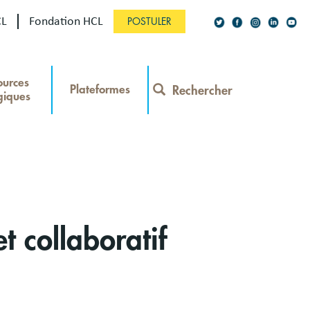
CL
Fondation HCL
POSTULER
Social
ources
Network
Plateformes
Rechercher
giques
Contact
Menu
 collaboratif