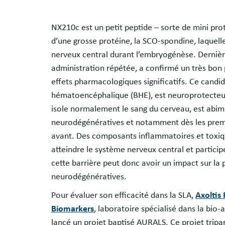
NX210c est un petit peptide – sorte de mini pro
d’une grosse protéine, la SCO-spondine, laquell
nerveux central durant l’embryogénèse. Dernière
administration répétée, a confirmé un très bon 
effets pharmacologiques significatifs. Ce cand
hématoencéphalique (BHE), est neuroprotecteur
isole normalement le sang du cerveau, est ab
neurodégénératives et notamment dès les premie
avant. Des composants inflammatoires et toxi
atteindre le système nerveux central et particip
cette barrière peut donc avoir un impact sur la 
neurodégénératives.
Pour évaluer son efficacité dans la SLA,
Axoltis
Biomarkers
, laboratoire spécialisé dans la bi
lancé un projet baptisé AURALS. Ce projet tripart