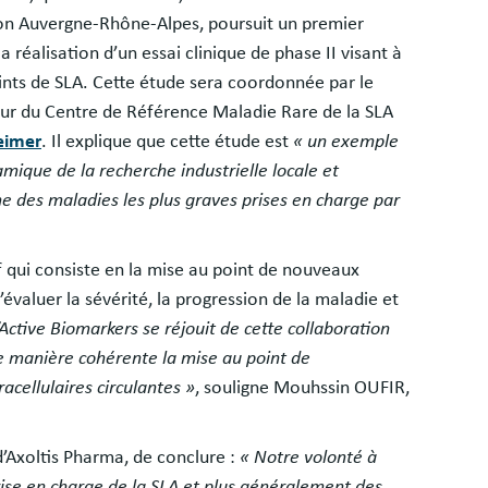
égion Auvergne-Rhône-Alpes, poursuit un premier
 réalisation d’un essai clinique de phase II visant à
eints de SLA. Cette étude sera coordonnée par le
ur du Centre de Référence Maladie Rare de la SLA
eimer
. Il explique que cette étude est
« un exemple
ique de la recherche industrielle locale et
ne des maladies les plus graves prises en charge par
 qui consiste en la mise au point de nouveaux
valuer la sévérité, la progression de la maladie et
’Active Biomarkers se réjouit de cette collaboration
e manière cohérente la mise au point de
cellulaires circulantes »
, souligne Mouhssin OUFIR,
’Axoltis Pharma, de conclure :
« Notre volonté à
 prise en charge de la SLA et plus généralement des