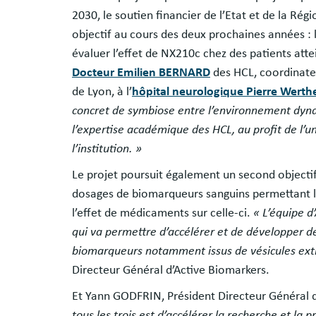
2030, le soutien financier de l’Etat et de la R
objectif au cours des deux prochaines années : la
évaluer l’effet de NX210c chez des patients att
Docteur Emilien BERNARD
des HCL, coordinate
de Lyon, à l’
hôpital neurologique Pierre Werth
concret de symbiose entre l’environnement dynam
l’expertise académique des HCL, au profit de l’u
l’institution. »
Le projet poursuit également un second objectif
dosages de biomarqueurs sanguins permettant l’é
l’effet de médicaments sur celle-ci.
« L’équipe d
qui va permettre d’accélérer et de développer d
biomarqueurs notamment issus de vésicules extra
Directeur Général d’Active Biomarkers.
Et Yann GODFRIN, Président Directeur Général d
tous les trois est d’accélérer la recherche et la