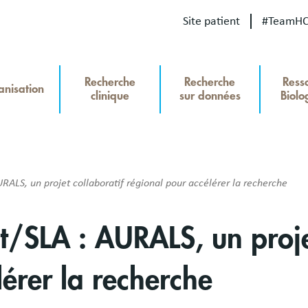
Site patient
#TeamH
Our
Recherche
Recherche
Ress
site
anisation
clinique
sur données
Biolo
u
Recherche
hercheHCL
ALS, un projet collaboratif régional pour accélérer la recherche
/SLA : AURALS, un projet
érer la recherche